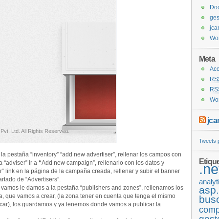
Do
ges
jc
Wor
Meta
Ac
RS
RS
Wor
jca
Tweets
a la pestaña “inventory” “add new advertiser”, rellenar los campos con
Etiqu
 “adviser” ir a
“
Add new campaign”, rellenarlo con los datos y
.ne
” link en la página de la campaña creada, rellenar y subir el banner
tado de “Advertisers”.
analyt
 vamos le damos a la pestaña “publishers and zones”, rellenamos los
asp.
a, que vamos a crear, (la zona tener en cuenta que tenga el mismo
bus
car), los guardamos y ya tenemos donde vamos a publicar la
comp
gest