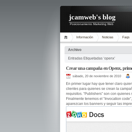
jcamweb's blog
Posicionamiento Marketing Web
Información
Noticias
Faqs
Archivo
Entradas Etiquetadas ‘openx’
Crear una campaña en Openx, prime
sábado, 20 de noviembre de 2010
En primer lugar hay que tener claro quie
clientes para quienes se crean la campañ
requisitos. “Publishers” son con quienes
Finalmente tenemos el “Invocation code”
aparezcan los banners y seguir las impre