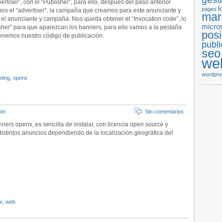
ertiser”, con el “Publisher”, para ello, después del paso anterior
l
pages
mos el “advertiser”, la campaña que creamos para este anunciante y
mar
 el anunciante y campaña. Nos queda obtener el “Invocation code”, lo
micro
her” para que aparezcan los banners, para ello vamos a la pestaña
pos
 tenemos nuestro código de publicación.
publi
seo
we
wordpre
ting
,
openx
in
Sin comentarios
ners openx, es sencilla de instalar, con licencia open source y
istintos anuncios dependiendo de la localización geográfica del
x
,
web