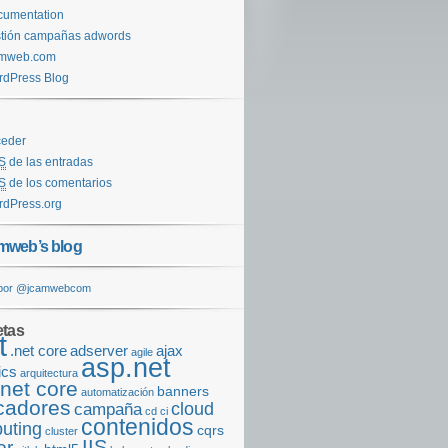
cumentation
tión campañas adwords
amweb.com
dPress Blog
ceder
S
de las entradas
S
de los comentarios
dPress.org
mweb’s blog
 por @jcamwebcom
etas
t
.net core
adserver
ajax
agile
asp.net
ics
arquitectura
net core
banners
automatización
cadores
cloud
campaña
cd
ci
contenidos
uting
cqrs
cluster
or
IIS