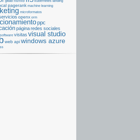
html5
gitlab
kubernetes
landing
ocal pagerank
machine learning
keting
microformatos
servicios
openx
orm
icionamiento
ppc
cación
página
redes sociales
visual studio
visitas
software
b
windows azure
web api
ss