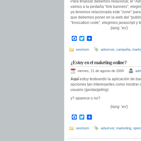
Para finalizar debemos relacionar, el “Adv
vamos a la pestaña “link banners”, elegi
ya tenemos relacionada este “zone” para
que debemos poner en la web del “publis
“Invocation code”, elegimos javascript y
{lang: 'es'}
Facebook
Twitter
Compartir
seo/sem
adserver
,
campaña
,
marke
¿Estoy en el maketing online?
viernes, 21 de agosto de 2009
adm
Aquí
estoy testeando la aplicación de ban
opciones tan interesantes como mostrar d
usuario (geotargeting)
y? aparece o no?
{lang: 'es'}
Facebook
Twitter
Compartir
seo/sem
adserver
,
marketing
,
open