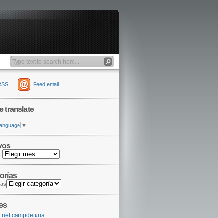
RSS
Feed email
e translate
Language
▼
vos
s
orías
ías
es
.net campdeturia